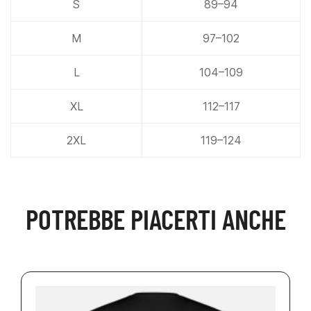
S
89–94
M
97–102
L
104–109
XL
112–117
2XL
119–124
POTREBBE PIACERTI ANCHE